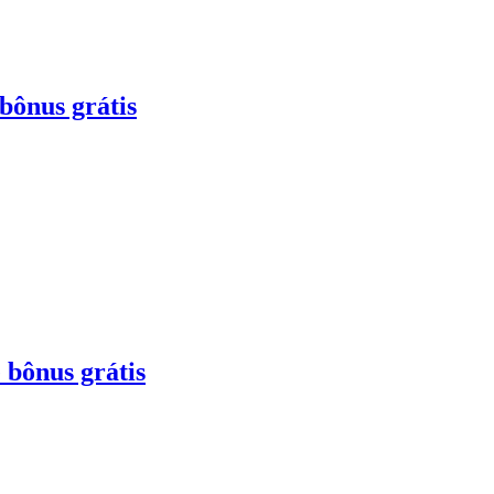
 bônus grátis
 bônus grátis