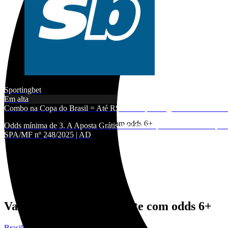
Sportingbet
Análises
/
Em alta
Futebol
/
Combo na Copa do Brasil = Até R$25 em apostas grátis!
Oferta válida
Brasileirão
/
Vasco x Palmeiras: Palpite com odds 6+
Odds mínima de 3. A Aposta Grátis será válida por 24 horas. +18 | M
SPA/MF nº 248/2025 | AD
Vasco x Palmeiras: Palpite com odds 6+
Brasileirão