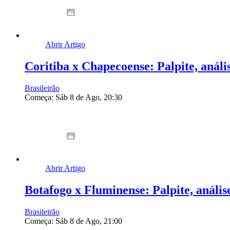
Abrir Artigo
Coritiba x Chapecoense: Palpite, anális
Brasileirão
Começa: Sáb 8 de Ago, 20:30
Abrir Artigo
Botafogo x Fluminense: Palpite, análise
Brasileirão
Começa: Sáb 8 de Ago, 21:00