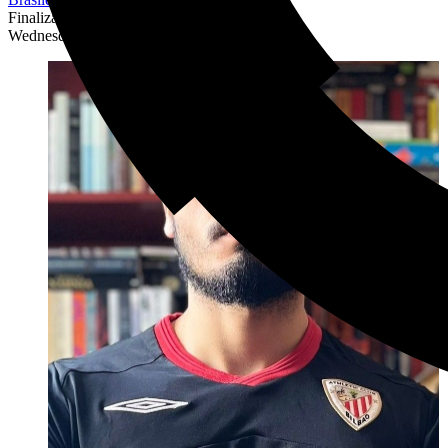
Finalizado
Wednesday 11 March, 2026
2 min de leitura