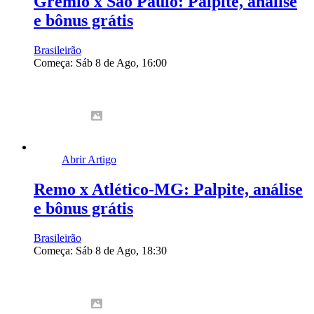
Grêmio x São Paulo: Palpite, análise
e bônus grátis
Brasileirão
Começa: Sáb 8 de Ago, 16:00
Abrir Artigo
Remo x Atlético-MG: Palpite, análise
e bônus grátis
Brasileirão
Começa: Sáb 8 de Ago, 18:30