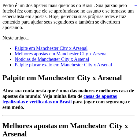
a
Pedro é um dos tipsters mais queridos do Brasil. Sua paixão pelo
futebol fez com que ele se aprofundasse no assunto e se tornasse um
especialista em apostas. Hoje, gerencia suas próprias redes e traz
conteúdo para ajudar seus seguidores a também se divertirem
apostando.
Neste artigo...
Palpite em Manchester City x Arsenal
Melhores apostas em Manchester City x Arsenal
Notícias de Manchester City x Arsenal
Palpite placar exato em Manchester City x Arsenal
Palpite em Manchester City x Arsenal
Abra sua conta nesta que é uma das maiores e melhores casa de
apostas do mundo! Veja minha lista de
casas de apostas
legalizadas e verificadas no Brasil
para jogar com segurança e
sem medo.
Melhores apostas em Manchester City x
Arsenal