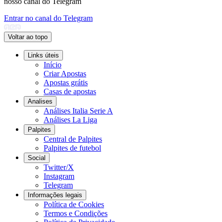
nosso canal do Telegram
Entrar no canal do Telegram
Voltar ao topo
Links úteis
Início
Criar Apostas
Apostas grátis
Casas de apostas
Analises
Análises Italia Serie A
Análises La Liga
Palpites
Central de Palpites
Palpites de futebol
Social
Twitter/X
Instagram
Telegram
Informações legais
Política de Cookies
Termos e Condições