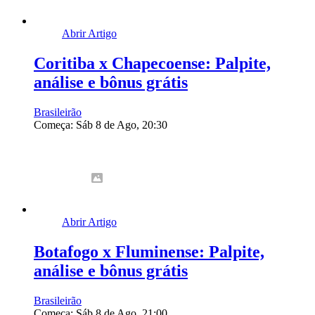
Abrir Artigo
Coritiba x Chapecoense: Palpite,
análise e bônus grátis
Brasileirão
Começa: Sáb 8 de Ago, 20:30
Abrir Artigo
Botafogo x Fluminense: Palpite,
análise e bônus grátis
Brasileirão
Começa: Sáb 8 de Ago, 21:00