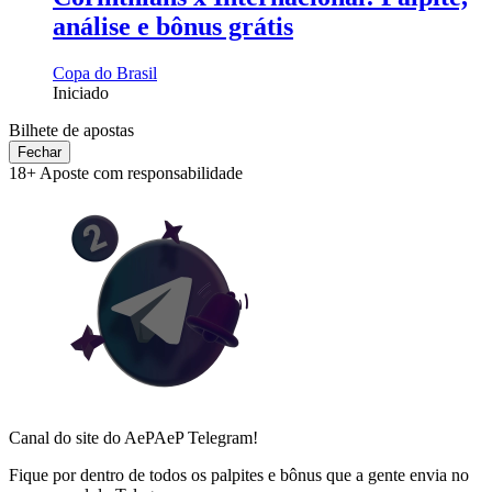
análise e bônus grátis
Copa do Brasil
Iniciado
Bilhete de apostas
Fechar
18+ Aposte com responsabilidade
Canal do site do AeP
AeP Telegram!
Fique por dentro de todos os palpites e bônus que a gente envia no