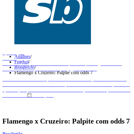
Sportingbet
Análises
/
Em alta
Futebol
/
Combo na Copa do Brasil = Até R$25 em apostas grátis!
Oferta
Brasileirão
/
válida para múltipla, realizada pré-jogo ou ao vivo
Flamengo x Cruzeiro: Palpite com odds 7
Odds mínima de 3. A Aposta Grátis será válida por 24 horas. +18 |
Ministério da Fazenda adverte: Aposta não é investimento | T&C se
aplicam | Requerimento SIGAP 0004/2024, autorizado pela Portaria
SPA/MF nº 248/2025 | AD
Flamengo x Cruzeiro: Palpite com odds 7
Brasileirão