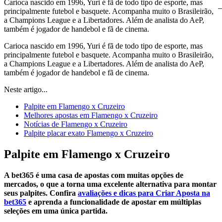
Carioca nascido em 1996, Yuri é fã de todo tipo de esporte, mas
a
principalmente futebol e basquete. Acompanha muito o Brasileirão,
a Champions League e a Libertadores. Além de analista do AeP,
também é jogador de handebol e fã de cinema.
Carioca nascido em 1996, Yuri é fã de todo tipo de esporte, mas
principalmente futebol e basquete. Acompanha muito o Brasileirão,
a Champions League e a Libertadores. Além de analista do AeP,
também é jogador de handebol e fã de cinema.
Neste artigo...
Palpite em Flamengo x Cruzeiro
Melhores apostas em Flamengo x Cruzeiro
Notícias de Flamengo x Cruzeiro
Palpite placar exato Flamengo x Cruzeiro
Palpite em Flamengo x Cruzeiro
A bet365 é uma casa de apostas com muitas opções de
mercados, o que a torna uma excelente alternativa para montar
seus palpites. Confira
avaliações e dicas para Criar Aposta na
bet365
e aprenda a funcionalidade de apostar em múltiplas
seleções em uma única partida.