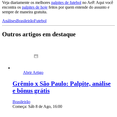
Veja diariamente os melhores
palpites de futebol
no AeP. Aqui você
encontra os
palpites de hoje
feitos por quem entende do assunto e
sempre de maneira gratuita.
Análises
Brasileirão
Futebol
Outros artigos em destaque
Abrir Artigo
Grêmio x São Paulo: Palpite, análise
e bônus grátis
Brasileirão
Começa: Sáb 8 de Ago, 16:00