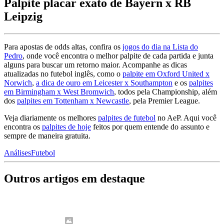
Palpite placar exato de Bayern x RB
Leipzig
Para apostas de odds altas, confira os
jogos do dia na Lista do
Pedro
, onde você encontra o melhor palpite de cada partida e junta
alguns para buscar um retorno maior. Acompanhe as dicas
atualizadas no futebol inglês, como o
palpite em Oxford United x
Norwich
,
a dica de ouro em Leicester x Southampton
e os
palpites
em Birmingham x West Bromwich
, todos pela Championship, além
dos
palpites em Tottenham x Newcastle
, pela Premier League.
Veja diariamente os melhores
palpites de futebol
no AeP. Aqui você
encontra os
palpites de hoje
feitos por quem entende do assunto e
sempre de maneira gratuita.
Análises
Futebol
Outros artigos em destaque