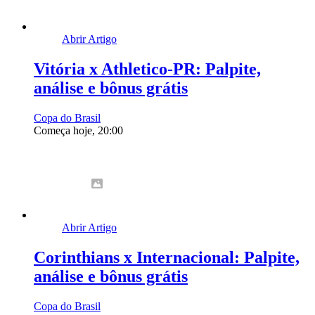
Abrir Artigo
Vitória x Athletico-PR: Palpite,
análise e bônus grátis
Copa do Brasil
Começa hoje, 20:00
Abrir Artigo
Corinthians x Internacional: Palpite,
análise e bônus grátis
Copa do Brasil