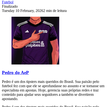
Futebol
Finalizado
Tuesday 10 February, 2026
2 min de leitura
Pedro do AeP
Pedro é um dos tipsters mais queridos do Brasil. Sua paixão pelo
futebol fez com que ele se aprofundasse no assunto e se tornasse um
especialista em apostas. Hoje, gerencia suas próprias redes e traz
conteúdo para ajudar seus seguidores a também se divertirem
apostando.
Pedro é um dos tipsters mais queridos do Brasil. Sua paixão pelo