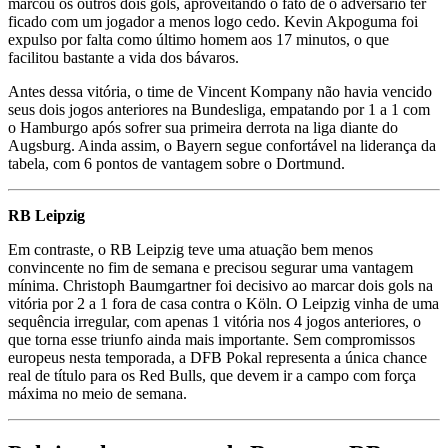
marcou os outros dois gols, aproveitando o fato de o adversário ter
ficado com um jogador a menos logo cedo. Kevin Akpoguma foi
expulso por falta como último homem aos 17 minutos, o que
facilitou bastante a vida dos bávaros.
Antes dessa vitória, o time de Vincent Kompany não havia vencido
seus dois jogos anteriores na Bundesliga, empatando por 1 a 1 com
o Hamburgo após sofrer sua primeira derrota na liga diante do
Augsburg. Ainda assim, o Bayern segue confortável na liderança da
tabela, com 6 pontos de vantagem sobre o Dortmund.
RB Leipzig
Em contraste, o RB Leipzig teve uma atuação bem menos
convincente no fim de semana e precisou segurar uma vantagem
mínima. Christoph Baumgartner foi decisivo ao marcar dois gols na
vitória por 2 a 1 fora de casa contra o Köln. O Leipzig vinha de uma
sequência irregular, com apenas 1 vitória nos 4 jogos anteriores, o
que torna esse triunfo ainda mais importante. Sem compromissos
europeus nesta temporada, a DFB Pokal representa a única chance
real de título para os Red Bulls, que devem ir a campo com força
máxima no meio de semana.