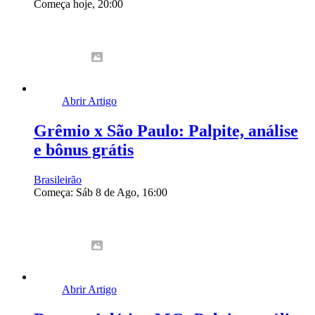
Começa hoje, 20:00
Abrir Artigo
Grêmio x São Paulo: Palpite, análise
e bônus grátis
Brasileirão
Começa: Sáb 8 de Ago, 16:00
Abrir Artigo