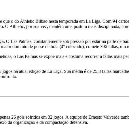
e que o do Athletic Bilbao nesta temporada em La Liga. Com 94 cartõe
to. O Athletic, por sua vez, mantém uma postura mais disciplinada, c
ça. O Las Palmas, constantemente sob pressão por estar na parte de baixo 
m maior domínio de posse de bola (4º colocado), comete 396 faltas, um 
etidas, o Las Palmas se expõe mais e costuma recorrer a faltas mais pe
5 jogos na atual edição de La Liga. Sua média é de 25,8 faltas marcada
confronto.
apenas 26 gols sofridos em 32 jogos. A equipe de Ernesto Valverde també
lexo da organização e da compactação defensiva.