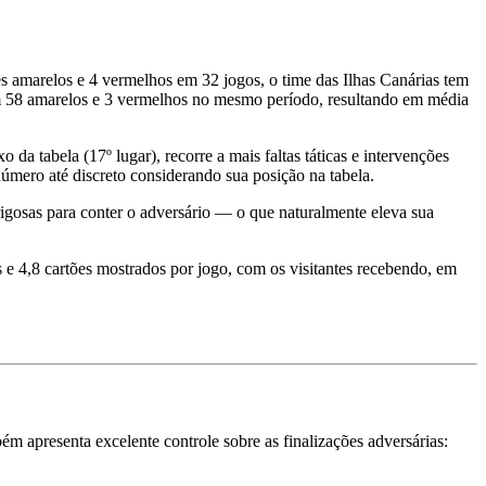
s amarelos e 4 vermelhos em 32 jogos, o time das Ilhas Canárias tem
om 58 amarelos e 3 vermelhos no mesmo período, resultando em média
da tabela (17º lugar), recorre a mais faltas táticas e intervenções
número até discreto considerando sua posição na tabela.
rigosas para conter o adversário — o que naturalmente eleva sua
s e 4,8 cartões mostrados por jogo, com os visitantes recebendo, em
m apresenta excelente controle sobre as finalizações adversárias: