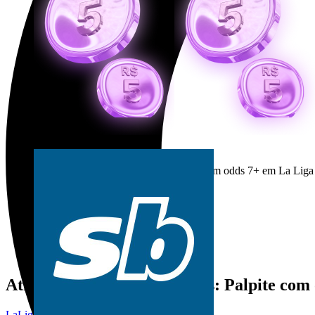
Análises
/
Futebol
/
LaLiga
/
Athletic Bilbao x Las Palmas: Palpite com odds 7+ em La Liga
Athletic Bilbao x Las Palmas: Palpite com
LaLiga