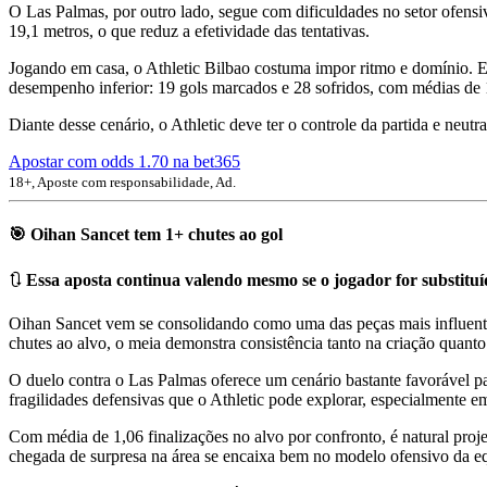
O Las Palmas, por outro lado, segue com dificuldades no setor ofens
19,1 metros, o que reduz a efetividade das tentativas.
Jogando em casa, o Athletic Bilbao costuma impor ritmo e domínio. E
desempenho inferior: 19 gols marcados e 28 sofridos, com médias de 1
Diante desse cenário, o Athletic deve ter o controle da partida e neut
Apostar com odds 1.70 na bet365
18+, Aposte com responsabilidade, Ad.
🎯 Oihan Sancet tem 1+ chutes ao gol
🔃
Essa aposta continua valendo mesmo se o jogador for substitu
Oihan Sancet vem se consolidando como uma das peças mais influente
chutes ao alvo, o meia demonstra consistência tanto na criação quant
O duelo contra o Las Palmas oferece um cenário bastante favorável p
fragilidades defensivas que o Athletic pode explorar, especialmente e
Com média de 1,06 finalizações no alvo por confronto, é natural projet
chegada de surpresa na área se encaixa bem no modelo ofensivo da equ