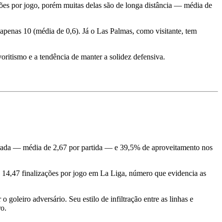
ões por jogo, porém muitas delas são de longa distância — média de
penas 10 (média de 0,6). Já o Las Palmas, como visitante, tem
voritismo e a tendência de manter a solidez defensiva.
orada — média de 2,67 por partida — e 39,5% de aproveitamento nos
, 14,47 finalizações por jogo em La Liga, número que evidencia as
goleiro adversário. Seu estilo de infiltração entre as linhas e
ro.