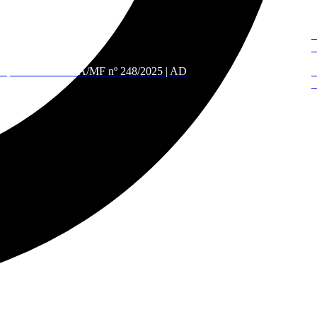
S
A
do pela Portaria SPA/MF nº 248/2025 | AD
N
0