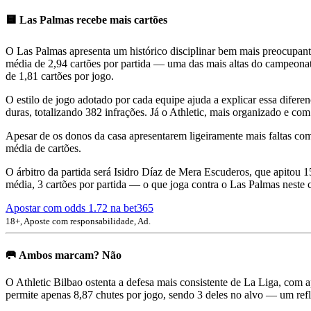
🟨 Las Palmas recebe mais cartões
O Las Palmas apresenta um histórico disciplinar bem mais preocupant
média de 2,94 cartões por partida — uma das mais altas do campeona
de 1,81 cartões por jogo.
O estilo de jogo adotado por cada equipe ajuda a explicar essa diferen
duras, totalizando 382 infrações. Já o Athletic, mais organizado e co
Apesar de os donos da casa apresentarem ligeiramente mais faltas com
média de cartões.
O árbitro da partida será Isidro Díaz de Mera Escuderos, que apitou 1
média, 3 cartões por partida — o que joga contra o Las Palmas neste 
Apostar com odds 1.72 na bet365
18+, Aposte com responsabilidade, Ad.
🥅 Ambos marcam? Não
O Athletic Bilbao ostenta a defesa mais consistente de La Liga, com 
permite apenas 8,87 chutes por jogo, sendo 3 deles no alvo — um ref