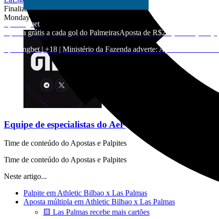
Finalizado
Monday 21 April, 2025
8 min de leitura
Sportingbet
Aposta grátis a cada gol do Palmeiras
Aposta de R$20 (odd 2+) em jog
Sportingbet | +18 | Ministério da Fazenda adverte: Aposta não é in
Equipe de especialistas do AeP
Time de conteúdo do Apostas e Palpites
Time de conteúdo do Apostas e Palpites
Neste artigo...
Palpite em Athletic Bilbao x Las Palmas
Aposta múltipla em Athletic Bilbao x Las Palmas
🟨 Las Palmas recebe mais cartões