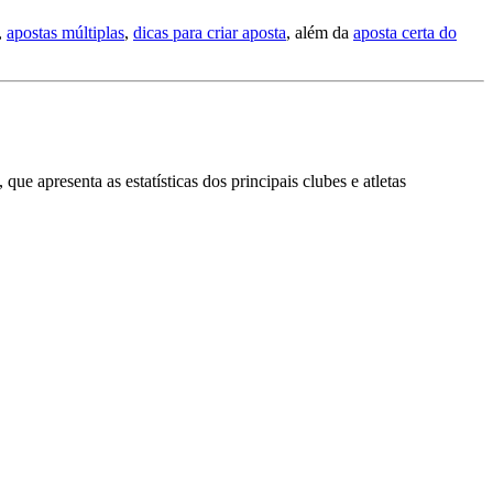
,
apostas múltiplas
,
dicas para criar aposta
, além da
aposta certa do
, que apresenta as estatísticas dos principais clubes e atletas