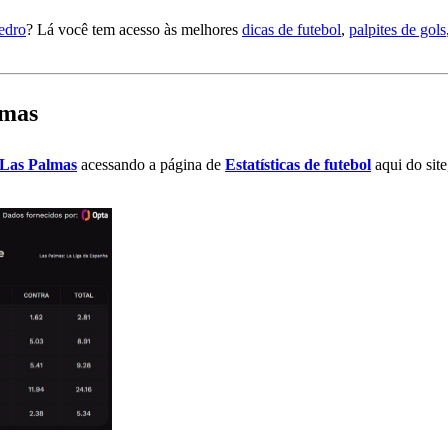
edro
? Lá você tem acesso às melhores
dicas de futebol
,
palpites de gols
lmas
x Las Palmas
acessando a página de
Estatísticas de futebol
aqui do site