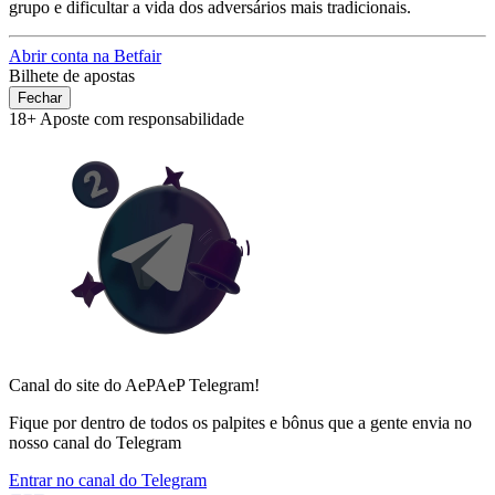
grupo e dificultar a vida dos adversários mais tradicionais.
Abrir conta na Betfair
Bilhete de apostas
Fechar
18+ Aposte com responsabilidade
Canal do site do AeP
AeP Telegram!
Fique por dentro de todos os palpites e bônus que a gente envia no
nosso canal do Telegram
Entrar no canal do Telegram