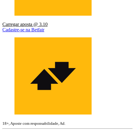
Carregar aposta @ 3.10
Cadastre-se na Betfair
18+, Aposte com responsabilidade, Ad.