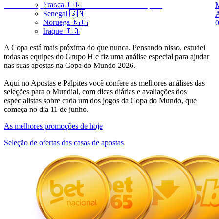
França 🇫🇷
autorizado pela Portaria SPA/MF nº 248/2025 | AD
M
Senegal 🇸🇳
A
Noruega 🇳🇴
0
Iraque 🇮🇶
A Copa está mais próxima do que nunca. Pensando nisso, estudei
todas as equipes do Grupo H e fiz uma análise especial para ajudar
nas suas apostas na Copa do Mundo 2026.
Aqui no Apostas e Palpites você confere as melhores análises das
seleções para o Mundial, com dicas diárias e avaliações dos
especialistas sobre cada um dos jogos da Copa do Mundo, que
começa no dia 11 de junho.
As melhores promoções de hoje
Seleção de ofertas das casas de apostas