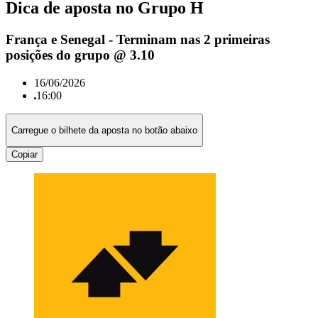
Dica de aposta no Grupo H
França e Senegal - Terminam nas 2 primeiras
posições do grupo @ 3.10
16/06/2026
16:00
Carregue o bilhete da aposta no botão abaixo
Copiar