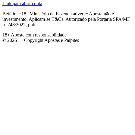
Link para abrir conta
Betfair | +18 | Ministério da Fazenda adverte: Aposta não é
investimento. Aplicam-se T&Cs. Autorizado pela Portaria SPA/MF
nº 248/2025, publi
18+ Aposte com responsabilidade
© 2026 — Copyright Apostas e Palpites